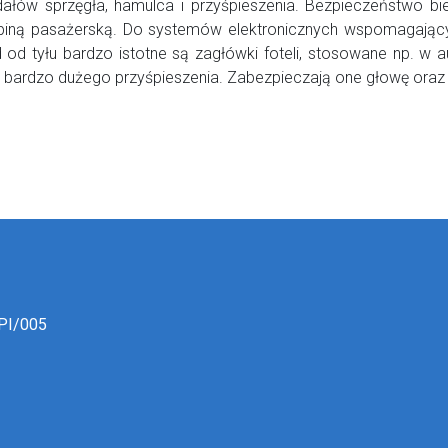
ałów sprzęgła, hamulca i przyśpieszenia. Bezpieczeństwo bi
kabiną pasażerską. Do systemów elektronicznych wspomagając
 od tyłu bardzo istotne są zagłówki foteli, stosowane np. w 
 bardzo dużego przyśpieszenia. Zabezpieczają one głowę oraz 
wcy
PI/005