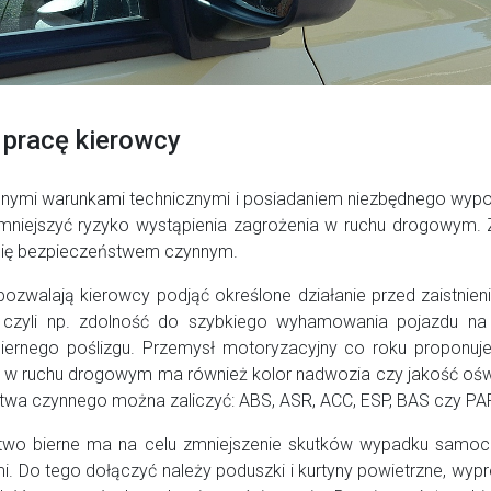
pracę kierowcy
nymi warunkami technicznymi i posiadaniem niezbędnego wyp
mniejszyć ryzyko wystąpienia zagrożenia w ruchu drogowym.
się bezpieczeństwem czynnym.
ozwalają kierowcy podjąć określone działanie przed zaistnien
, czyli np. zdolność do szybkiego wyhamowania pojazdu na 
ernego poślizgu. Przemysł motoryzacyjny co roku proponuj
 w ruchu drogowym ma również kolor nadwozia czy jakość oświ
twa czynnego można zaliczyć: ABS, ASR, ACC, ESP, BAS czy P
wo bierne ma na celu zmniejszenie skutków wypadku samoc
Do tego dołączyć należy poduszki i kurtyny powietrzne, wyprofi