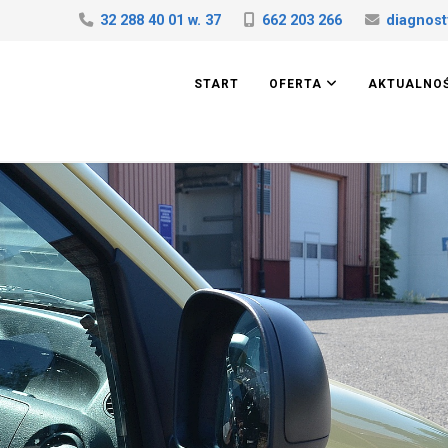
32 288 40 01 w. 37
662 203 266
diagnost
START
OFERTA
AKTUALNO