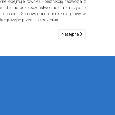
erne obejmuje również konstrukcję nadwozia z
ych bierne bezpieczeństwo można zaliczyć np
autobusach. Stanowią one oparcie dla głowy w
kręgi szyjne przed uszkodzeniami.
Następna strona: Obuwie
Następna