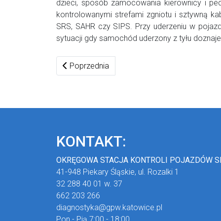
dzieci, sposób zamocowania kierownicy i ped
kontrolowanymi strefami zgniotu i sztywną 
SRS, SAHR czy SIPS. Przy uderzeniu w pojazd
sytuacji gdy samochód uderzony z tyłu doznaje
Poprzednia strona: Czynności i zadania kiero
Poprzednia
KONTAKT:
OKRĘGOWA STACJA KONTROLI POJAZDÓW S
41-948 Piekary Śląskie, ul. Rozalki 1
32 288 40 01 w. 37
662 203 266
diagnostyka@gpw.katowice.pl
Pon - Pią 7:00 - 18:00