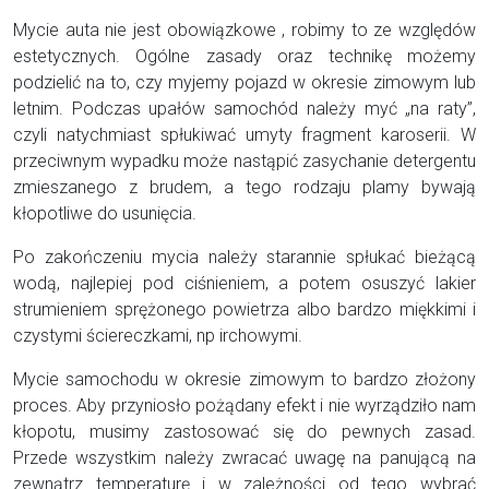
Mycie auta nie jest obowiązkowe , robimy to ze względów
estetycznych. Ogólne zasady oraz technikę możemy
podzielić na to, czy myjemy pojazd w okresie zimowym lub
letnim. Podczas upałów samochód należy myć „na raty”,
czyli natychmiast spłukiwać umyty fragment karoserii. W
przeciwnym wypadku może nastąpić zasychanie detergentu
zmieszanego z brudem, a tego rodzaju plamy bywają
kłopotliwe do usunięcia.
Po zakończeniu mycia należy starannie spłukać bieżącą
wodą, najlepiej pod ciśnieniem, a potem osuszyć lakier
strumieniem sprężonego powietrza albo bardzo miękkimi i
czystymi ściereczkami, np irchowymi.
Mycie samochodu w okresie zimowym to bardzo złożony
proces. Aby przyniosło pożądany efekt i nie wyrządziło nam
kłopotu, musimy zastosować się do pewnych zasad.
Przede wszystkim należy zwracać uwagę na panującą na
zewnątrz temperaturę i w zależności od tego wybrać