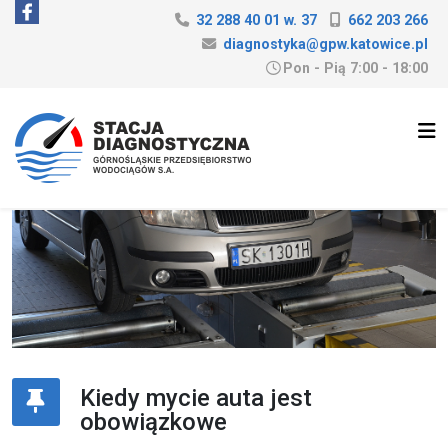
32 288 40 01 w. 37
662 203 266
diagnostyka@gpw.katowice.pl
Pon - Pią 7:00 - 18:00
Kiedy mycie auta jest
obowiązkowe