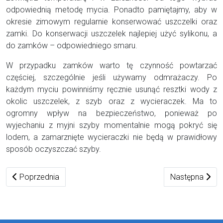
odpowiednią metodę mycia. Ponadto pamiętajmy, aby w
okresie zimowym regularnie konserwować uszczelki oraz
zamki. Do konserwacji uszczelek najlepiej użyć sylikonu, a
do zamków – odpowiedniego smaru.
W przypadku zamków warto tę czynność powtarzać
częściej, szczególnie jeśli używamy odmrażaczy. Po
każdym myciu powinniśmy ręcznie usunąć resztki wody z
okolic uszczelek, z szyb oraz z wycieraczek. Ma to
ogromny wpływ na bezpieczeństwo, ponieważ po
wyjechaniu z myjni szyby momentalnie mogą pokryć się
lodem, a zamarznięte wycieraczki nie będą w prawidłowy
sposób oczyszczać szyby.
Poprzednia strona: Kiedy hak z tyłu jest przydatny i jaki wybr
Następna stron
Poprzednia
Następna